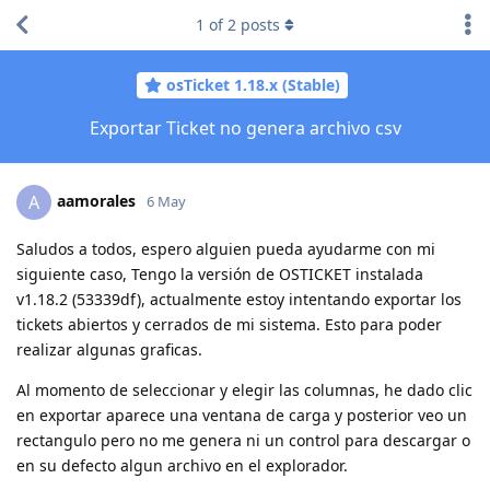
1
of
2
posts
osTicket 1.18.x (Stable)
Exportar Ticket no genera archivo csv
aamorales
A
6 May
Saludos a todos, espero alguien pueda ayudarme con mi
siguiente caso, Tengo la versión de OSTICKET instalada
v1.18.2 (53339df), actualmente estoy intentando exportar los
tickets abiertos y cerrados de mi sistema. Esto para poder
realizar algunas graficas.
Al momento de seleccionar y elegir las columnas, he dado clic
en exportar aparece una ventana de carga y posterior veo un
rectangulo pero no me genera ni un control para descargar o
en su defecto algun archivo en el explorador.