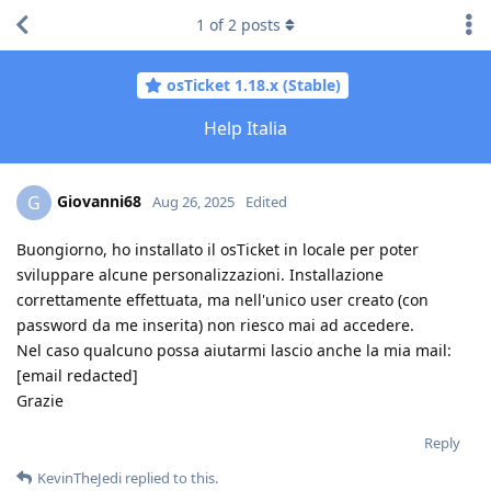
1
of
2
posts
osTicket 1.18.x (Stable)
Help Italia
Giovanni68
G
Aug 26, 2025
Edited
Buongiorno, ho installato il osTicket in locale per poter
sviluppare alcune personalizzazioni. Installazione
correttamente effettuata, ma nell'unico user creato (con
password da me inserita) non riesco mai ad accedere.
Nel caso qualcuno possa aiutarmi lascio anche la mia mail:
[email redacted]
Grazie
Reply
KevinTheJedi
replied to this.